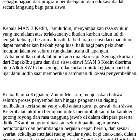
sebagai bagian dari program pembelajaran dan edukasi ibadah
secara langsung bagi para siswa.
Kepala MAN 3 Kediri, Jamiluddin, menyampaikan rasa syukur
yang mendalam atas terlaksananya ibadah kurban tahun ini di
tengah keluarga besar madrasah. Ia berharap esensi dari ibadah ini
dapat memberikan berkah yang luas, baik bagi para pekurban
maupun jalannya seluruh rangkaian acara di lapangan.
“Alhamdulillah untuk tahun ini ada dua ekor sapi. Semoga kurban
dari Bapak/Ibu guru dan dari siswa-siswi MAN 3 Kediri diterima
oleh Alloh SWT dan semoga dilancarkan untuk kegiatan hari ini,”
ujar Jamiluddin saat memberikan sambutan di lokasi penyembelihan.
Ketua Panitia Kegiatan, Zainul Mustofa, menjelaskan bahwa
seluruh proses penyembelihan hingga pengemasan daging
melibatkan kerja sama yang solid antara guru, pegawai, dan siswa.
Keterlibatan aktif ini bertujuan untuk menumbuhkan nilai karakter
gotong royong dan rasa tanggung jawab di dalam diri para peserta
didik. “Kami mengoordinasikan seluruh panitia agar proses
pemotongan dan penimbangan berjalan cepat, bersih, dan sesuai
syariat, sekaligus menjadi ruang belajar nyata bagi anak-anak dalam
berorganisasi dan melayani masyarakat,” ungkap Zainul Mustofa di