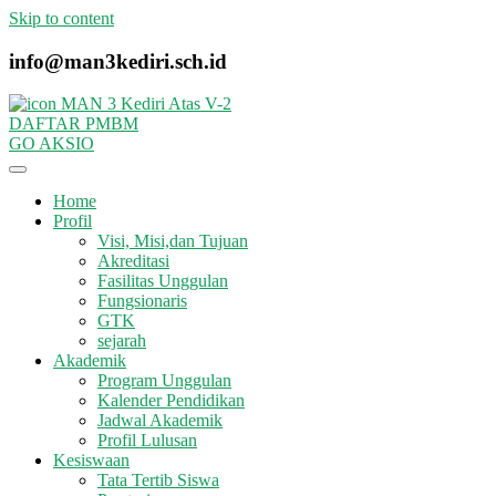
Skip to content
info@man3kediri.sch.id
DAFTAR PMBM
GO AKSIO
Home
Profil
Visi, Misi,dan Tujuan
Akreditasi
Fasilitas Unggulan
Fungsionaris
GTK
sejarah
Akademik
Program Unggulan
Kalender Pendidikan
Jadwal Akademik
Profil Lulusan
Kesiswaan
Tata Tertib Siswa