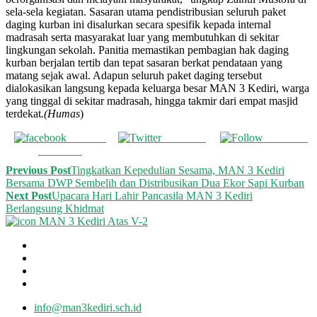
sela-sela kegiatan. Sasaran utama pendistribusian seluruh paket
daging kurban ini disalurkan secara spesifik kepada internal
madrasah serta masyarakat luar yang membutuhkan di sekitar
lingkungan sekolah. Panitia memastikan pembagian hak daging
kurban berjalan tertib dan tepat sasaran berkat pendataan yang
matang sejak awal. Adapun seluruh paket daging tersebut
dialokasikan langsung kepada keluarga besar MAN 3 Kediri, warga
yang tinggal di sekitar madrasah, hingga takmir dari empat masjid
terdekat
.(Humas
)
Share on
Post on X
Follow us
Facebook
Previous Post
Tingkatkan Kepedulian Sesama, MAN 3 Kediri
Bersama DWP Sembelih dan Distribusikan Dua Ekor Sapi Kurban
Next Post
Upacara Hari Lahir Pancasila MAN 3 Kediri
Berlangsung Khidmat
info@man3kediri.sch.id