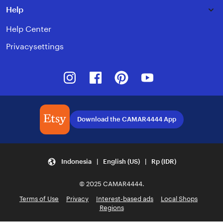
Help
Help Center
Privacysettings
Instagram
Facebook
Pinterest
Youtube
Download the CAMAR4444 App
Indonesia | English (US) | Rp (IDR)
© 2025 CAMAR4444.
Terms of Use
Privacy
Interest-based ads
Local Shops
Regions