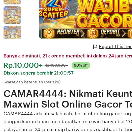
Report this i
Banyak diminati. 21k orang membeli ini dalam 24 jam tera
Harga:
Rp.10.000+
Normal:
Rp 100.000+
90% off
Diskon segera berahir
21:00:57
Syarat dan ketentuan (berlaku)
CAMAR4444: Nikmati Keun
Maxwin Slot Online Gacor T
CAMAR4444 adalah salah satu link slot online gacor ter
dengan kemudahan mendapatkan maxwin hanya bet 200
pelayanan cs 24 jam setiap hari & bonus cashback terbesa