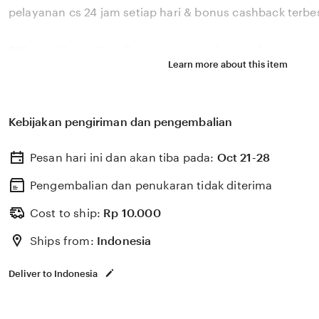
pelayanan cs 24 jam setiap hari & bonus cashback terbesa
BSitus paling saik, paling terpercaya dan pasti gampan
Learn more about this item
murah juga tapi cuan banyak.
Kebijakan pengiriman dan pengembalian
Pesan hari ini dan akan tiba pada:
Oct 21-28
Pengembalian dan penukaran tidak diterima
Cost to ship:
Rp
10.000
Ships from:
Indonesia
Deliver to Indonesia