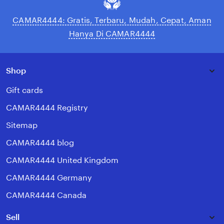
CAMAR4444: Gratis, Terbaru, Mudah, Cepat, Aman
Hanya Di CAMAR4444
Shop
Gift cards
CAMAR4444 Registry
Sitemap
CAMAR4444 blog
CAMAR4444 United Kingdom
CAMAR4444 Germany
CAMAR4444 Canada
Sell