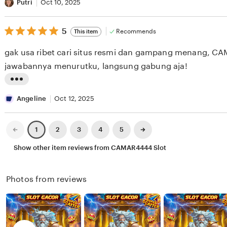
Y
e
i
Putri
Oct 10, 2025
o
v
s
s
i
5
t
5
Recommends
This item
out
h
e
i
of
gak usa ribet cari situs resmi dan gampang menang, C
5
i
w
n
stars
jawabannya menurutku, langsung gabung aja!
b
g
y
r
L
A
e
i
Angeline
Oct 12, 2025
l
v
s
e
i
t
Previous
Next
2
3
4
5
1
page
page
x
e
i
Show other item reviews from CAMAR4444 Slot
w
n
b
g
Photos from reviews
y
r
P
e
u
v
t
i