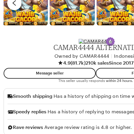
r
e
i
w
b
y
A
n
CAMAR4444 ALTERNATI
g
Owned by CAMAR4444
|
Indones
e
4.9
(81.7k)
210k sales
Since 2017
l
Message seller
F
i
This seller usually responds
within 24 hours.
n
e
Smooth shipping
Has a history of shipping on time w
Speedy replies
Has a history of replying to messages
Rave reviews
Average review rating is 4.8 or higher.